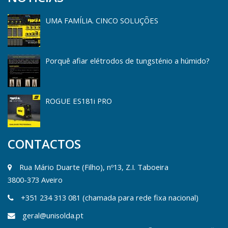
UMA FAMÍLIA. CINCO SOLUÇÕES
Porquê afiar elétrodos de tungsténio a húmido?
ROGUE ES181i PRO
CONTACTOS
Rua Mário Duarte (Filho), nº13, Z.I. Taboeira
3800-373 Aveiro
+351 234 313 081 (chamada para rede fixa nacional)
geral@unisolda.pt