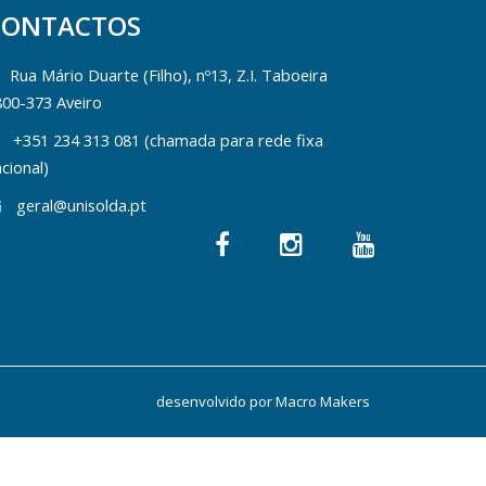
CONTACTOS
Rua Mário Duarte (Filho), nº13, Z.I. Taboeira
800-373 Aveiro
+351 234 313 081 (chamada para rede fixa
cional)
geral@unisolda.pt
desenvolvido por
Macro Makers