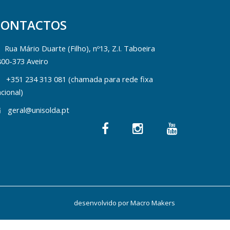
CONTACTOS
Rua Mário Duarte (Filho), nº13, Z.I. Taboeira
800-373 Aveiro
+351 234 313 081 (chamada para rede fixa
cional)
geral@unisolda.pt
desenvolvido por
Macro Makers