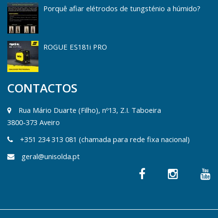
Porquê afiar elétrodos de tungsténio a húmido?
ROGUE ES181i PRO
CONTACTOS
Rua Mário Duarte (Filho), nº13, Z.I. Taboeira
3800-373 Aveiro
+351 234 313 081 (chamada para rede fixa nacional)
geral@unisolda.pt