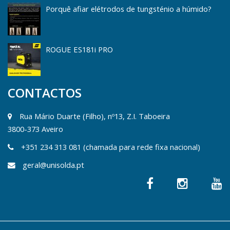
Porquê afiar elétrodos de tungsténio a húmido?
ROGUE ES181i PRO
CONTACTOS
Rua Mário Duarte (Filho), nº13, Z.I. Taboeira
3800-373 Aveiro
+351 234 313 081 (chamada para rede fixa nacional)
geral@unisolda.pt