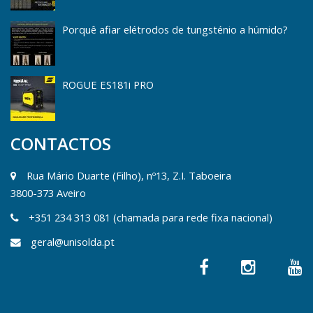
Porquê afiar elétrodos de tungsténio a húmido?
ROGUE ES181i PRO
CONTACTOS
Rua Mário Duarte (Filho), nº13, Z.I. Taboeira
3800-373 Aveiro
+351 234 313 081 (chamada para rede fixa nacional)
geral@unisolda.pt