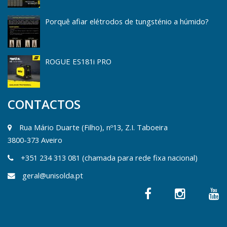
Porquê afiar elétrodos de tungsténio a húmido?
ROGUE ES181i PRO
CONTACTOS
Rua Mário Duarte (Filho), nº13, Z.I. Taboeira
3800-373 Aveiro
+351 234 313 081 (chamada para rede fixa nacional)
geral@unisolda.pt