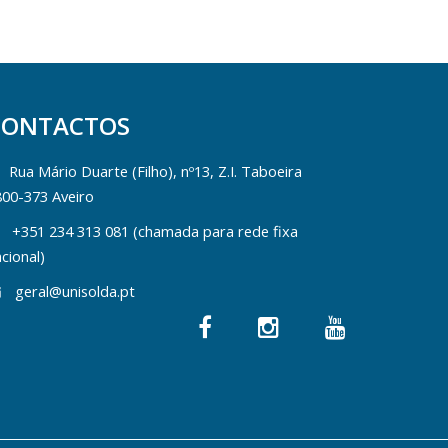
CONTACTOS
Rua Mário Duarte (Filho), nº13, Z.I. Taboeira
800-373 Aveiro
+351 234 313 081 (chamada para rede fixa
cional)
geral@unisolda.pt