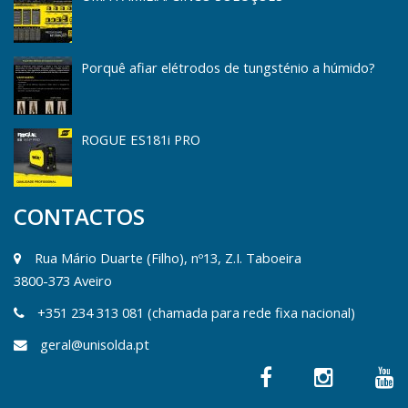
Porquê afiar elétrodos de tungsténio a húmido?
ROGUE ES181i PRO
CONTACTOS
Rua Mário Duarte (Filho), nº13, Z.I. Taboeira
3800-373 Aveiro
+351 234 313 081 (chamada para rede fixa nacional)
geral@unisolda.pt