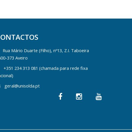
CONTACTOS
Rua Mário Duarte (Filho), nº13, Z.I. Taboeira
800-373 Aveiro
+351 234 313 081 (chamada para rede fixa
cional)
geral@unisolda.pt