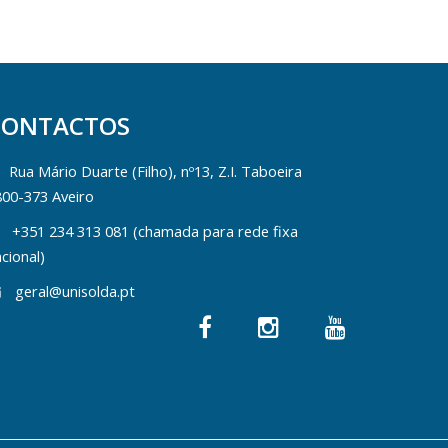
CONTACTOS
Rua Mário Duarte (Filho), nº13, Z.I. Taboeira
800-373 Aveiro
+351 234 313 081 (chamada para rede fixa
cional)
geral@unisolda.pt