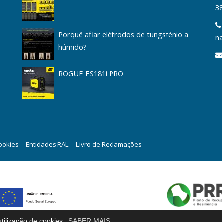
3
Porquê afiar elétrodos de tungsténio a
na
húmido?
ROGUE ES181i PRO
Cookies
Entidades RAL
Livro de Reclamações
tilização de cookies.
SABER MAIS