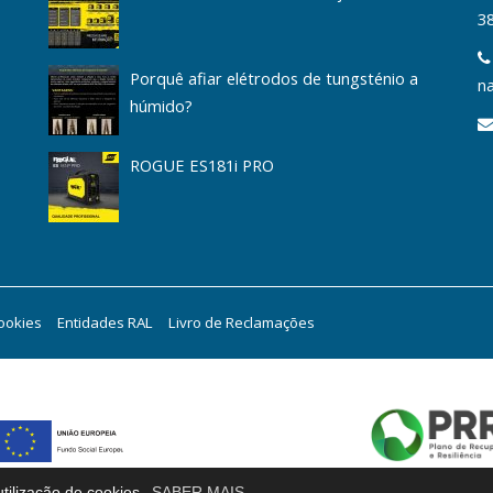
3
Porquê afiar elétrodos de tungsténio a
na
húmido?
ROGUE ES181i PRO
Cookies
Entidades RAL
Livro de Reclamações
tilização de cookies.
SABER MAIS