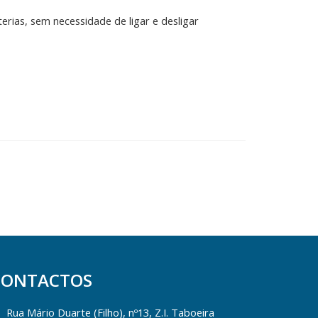
erias, sem necessidade de ligar e desligar
CONTACTOS
Rua Mário Duarte (Filho), nº13, Z.I. Taboeira