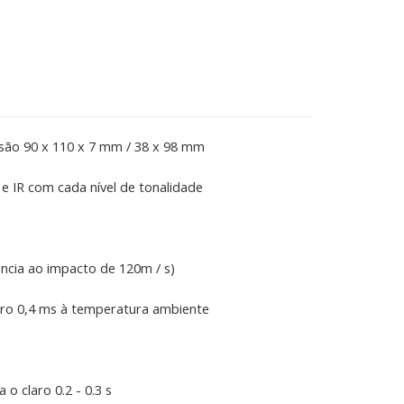
são 90 x 110 x 7 mm / 38 x 98 mm
 IR com cada nível de tonalidade
ncia ao impacto de 120m / s)
uro 0,4 ms à temperatura ambiente
 claro 0.2 - 0.3 s