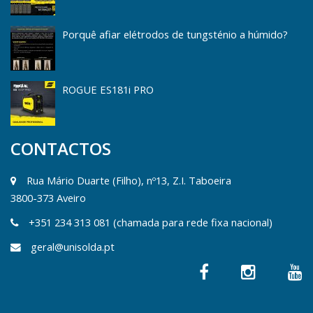
Porquê afiar elétrodos de tungsténio a húmido?
ROGUE ES181i PRO
CONTACTOS
Rua Mário Duarte (Filho), nº13, Z.I. Taboeira
3800-373 Aveiro
+351 234 313 081 (chamada para rede fixa nacional)
geral@unisolda.pt