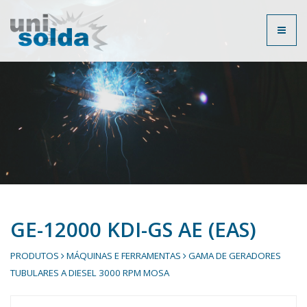
Toggl
naviga
GE-12000 KDI-GS AE (EAS)
PRODUTOS
MÁQUINAS E FERRAMENTAS
GAMA DE GERADORES
TUBULARES A DIESEL 3000 RPM MOSA