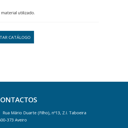
aterial utilizado.
TAR CATÁLOGO
CONTACTOS
Rua Mário Duarte (Filho), nº13, Z.I. Taboeira
800-373 Aveiro