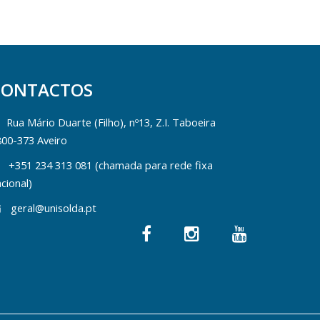
CONTACTOS
Rua Mário Duarte (Filho), nº13, Z.I. Taboeira
800-373 Aveiro
+351 234 313 081 (chamada para rede fixa
cional)
geral@unisolda.pt