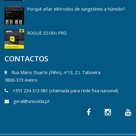
Porquê afiar elétrodos de tungsténio a húmido?
ROGUE ES181i PRO
CONTACTOS
Rua Mário Duarte (Filho), nº13, Z.I. Taboeira
3800-373 Aveiro
+351 234 313 081 (chamada para rede fixa nacional)
geral@unisolda.pt